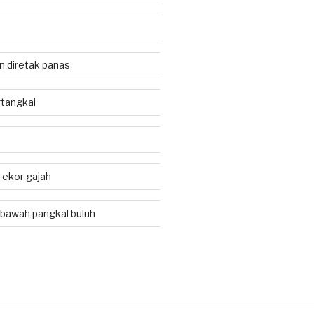
an diretak panas
tangkai
i ekor gajah
 bawah pangkal buluh