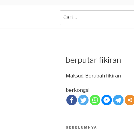
Search
for:
berputar fikiran
Maksud: Berubah fikiran
berkongsi
Post
SEBELUMNYA
Previous