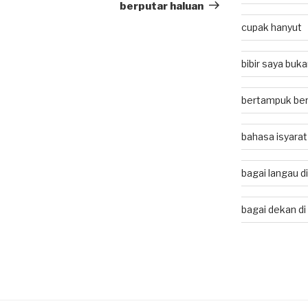
Post
berputar haluan
cupak hanyut
bibir saya buk
bertampuk ber
bahasa isyarat
bagai langau d
bagai dekan di