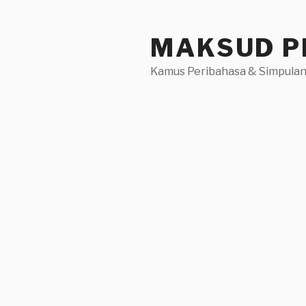
Skip
to
MAKSUD P
content
Kamus Peribahasa & Simpulan