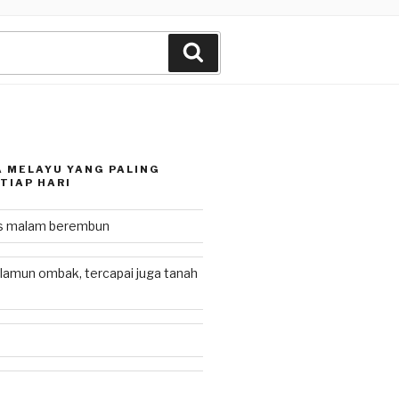
Search
 MELAYU YANG PALING
TIAP HARI
as malam berembun
lamun ombak, tercapai juga tanah