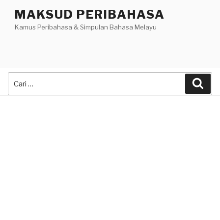
Skip
MAKSUD PERIBAHASA
to
Kamus Peribahasa & Simpulan Bahasa Melayu
content
Search
Sea
for: