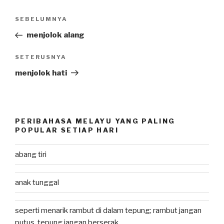
Post
SEBELUMNYA
Previous
navigation
Post
menjolok alang
SETERUSNYA
Next
Post
menjolok hati
PERIBAHASA MELAYU YANG PALING
POPULAR SETIAP HARI
abang tiri
anak tunggal
seperti menarik rambut di dalam tepung; rambut jangan
putus, tepung jangan berserak