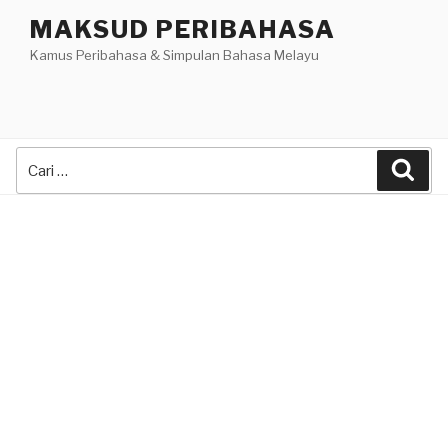
Skip
MAKSUD PERIBAHASA
to
Kamus Peribahasa & Simpulan Bahasa Melayu
content
Search
Sea
for: