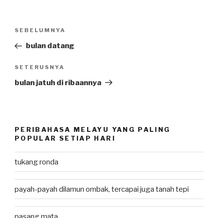
Post
SEBELUMNYA
Previous
navigation
Post
bulan datang
SETERUSNYA
Next
Post
bulan jatuh di ribaannya
PERIBAHASA MELAYU YANG PALING
POPULAR SETIAP HARI
tukang ronda
payah-payah dilamun ombak, tercapai juga tanah tepi
pasang mata