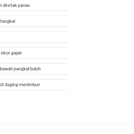
an diretak panas
tangkai
i ekor gajah
 bawah pangkal buluh
kit daging menimbun