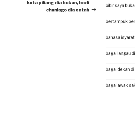
Post
kota piliang dia bukan, bodi
bibir saya buk
chaniago dia entah
bertampuk ber
bahasa isyarat
bagai langau d
bagai dekan di
bagai awak sa