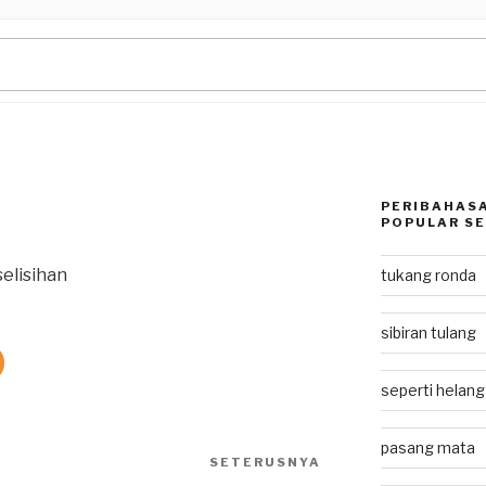
PERIBAHASA
POPULAR SE
elisihan
tukang ronda
sibiran tulang
seperti helan
pasang mata
SETERUSNYA
Next