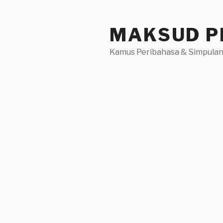
Skip
to
MAKSUD P
content
Kamus Peribahasa & Simpulan