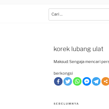
Search
for:
korek lubang ulat
Maksud: Sengaja mencari pers
berkongsi
Post
SEBELUMNYA
Previous