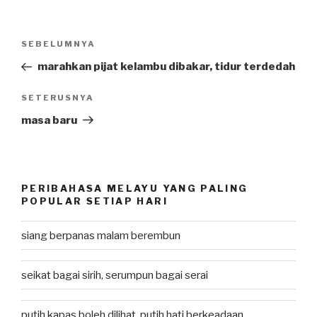
Post
SEBELUMNYA
Previous
navigation
Post
marahkan pijat kelambu dibakar, tidur terdedah
SETERUSNYA
Next
Post
masa baru
PERIBAHASA MELAYU YANG PALING
POPULAR SETIAP HARI
siang berpanas malam berembun
seikat bagai sirih, serumpun bagai serai
putih kapas boleh dilihat, putih hati berkeadaan