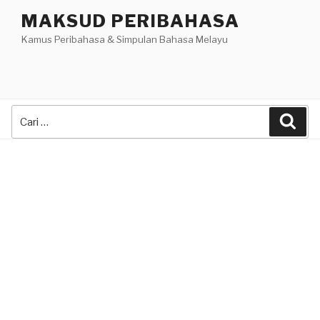
Skip
MAKSUD PERIBAHASA
to
Kamus Peribahasa & Simpulan Bahasa Melayu
content
Search
Sea
for: