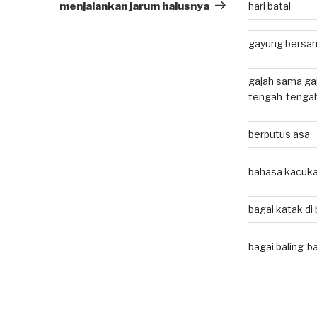
Post
menjalankan jarum halusnya
hari batal
gayung bersam
gajah sama gaj
tengah-tenga
berputus asa
bahasa kacuk
bagai katak d
bagai baling-ba