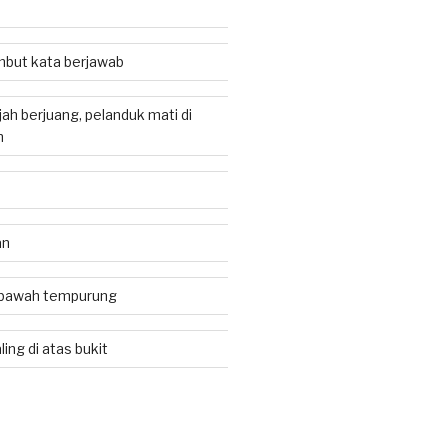
but kata berjawab
ah berjuang, pelanduk mati di
h
an
i bawah tempurung
ling di atas bukit