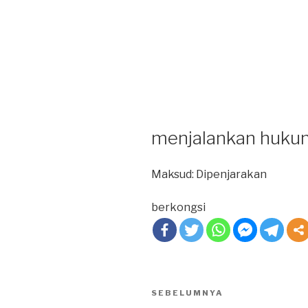
menjalankan huku
Maksud: Dipenjarakan
berkongsi
Post
SEBELUMNYA
Previous