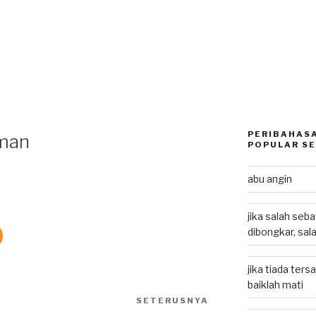
PERIBAHASA
man
POPULAR SE
abu angin
jika salah seb
dibongkar, sal
jika tiada ters
baiklah mati
SETERUSNYA
Next