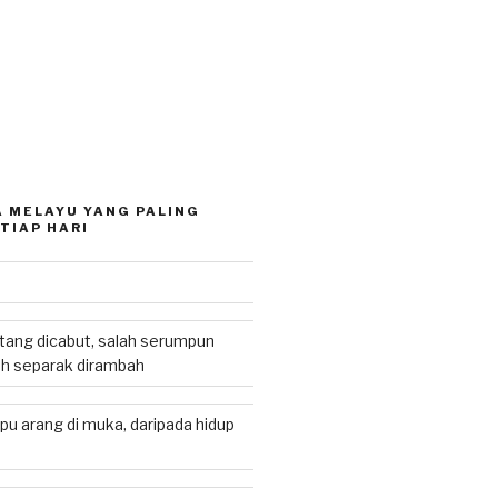
 MELAYU YANG PALING
TIAP HARI
atang dicabut, salah serumpun
ah separak dirambah
apu arang di muka, daripada hidup