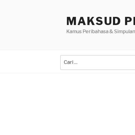
Skip
to
MAKSUD P
content
Kamus Peribahasa & Simpulan
Search
for: