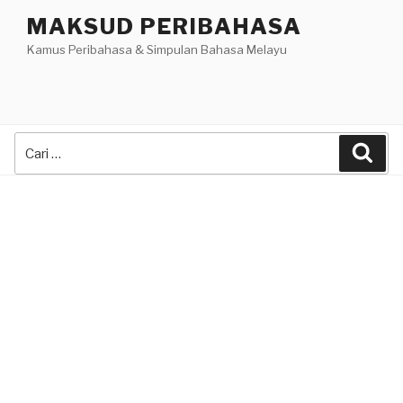
Skip
MAKSUD PERIBAHASA
to
Kamus Peribahasa & Simpulan Bahasa Melayu
content
Search
Sea
for: