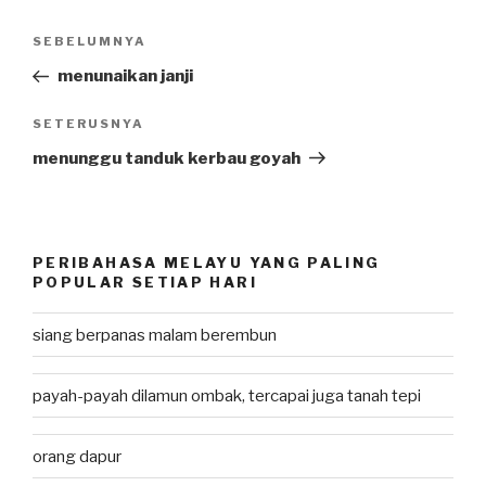
Post
SEBELUMNYA
Previous
navigation
Post
menunaikan janji
SETERUSNYA
Next
Post
menunggu tanduk kerbau goyah
PERIBAHASA MELAYU YANG PALING
POPULAR SETIAP HARI
siang berpanas malam berembun
payah-payah dilamun ombak, tercapai juga tanah tepi
orang dapur