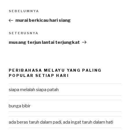
Post
SEBELUMNYA
Previous
navigation
Post
murai berkicau hari siang
SETERUSNYA
Next
Post
musang terjun lantai terjungkat
PERIBAHASA MELAYU YANG PALING
POPULAR SETIAP HARI
siapa melalah siapa patah
bunga bibir
ada beras taruh dalam padi, ada ingat taruh dalam hati