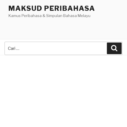
Skip
MAKSUD PERIBAHASA
to
Kamus Peribahasa & Simpulan Bahasa Melayu
content
Search
Sea
for: