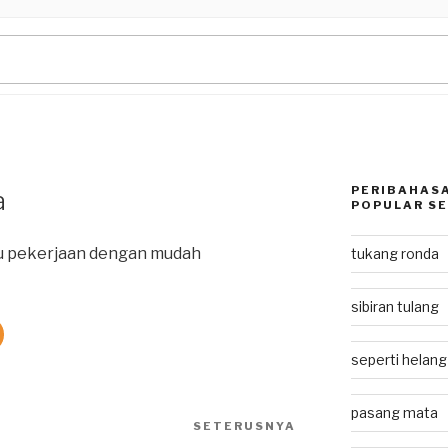
PERIBAHASA
a
POPULAR SE
u pekerjaan dengan mudah
tukang ronda
sibiran tulang
seperti helan
pasang mata
SETERUSNYA
Next