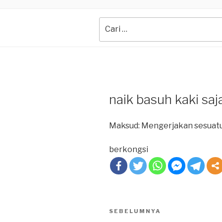
Search
for:
naik basuh kaki saj
Maksud: Mengerjakan sesuat
berkongsi
Post
SEBELUMNYA
Previous