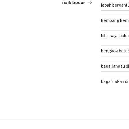
Post
naik besar
lebah bergant
kembang kem
bibir saya buk
bengkok batan
bagai langau d
bagai dekan di