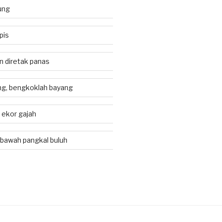
ung
pis
an diretak panas
g, bengkoklah bayang
i ekor gajah
 bawah pangkal buluh