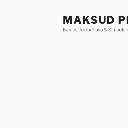
Skip
to
MAKSUD P
content
Kamus Peribahasa & Simpulan