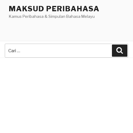
Skip
MAKSUD PERIBAHASA
to
Kamus Peribahasa & Simpulan Bahasa Melayu
content
Search
Sea
for: