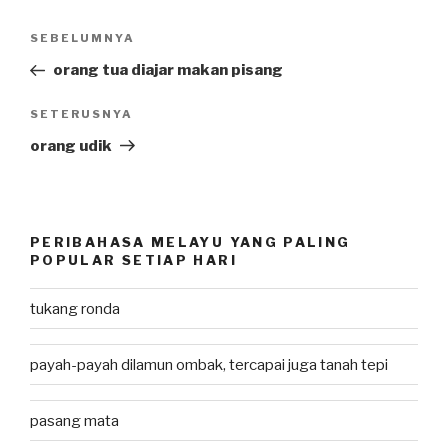
Post
SEBELUMNYA
Previous
navigation
Post
orang tua diajar makan pisang
SETERUSNYA
Next
Post
orang udik
PERIBAHASA MELAYU YANG PALING
POPULAR SETIAP HARI
tukang ronda
payah-payah dilamun ombak, tercapai juga tanah tepi
pasang mata