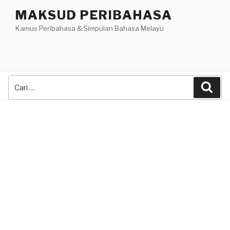
Skip
MAKSUD PERIBAHASA
to
Kamus Peribahasa & Simpulan Bahasa Melayu
content
Search
Sea
for: