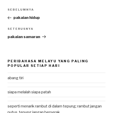
Post
SEBELUMNYA
Previous
navigation
Post
pakaian hidup
SETERUSNYA
Next
Post
pakaian samaran
PERIBAHASA MELAYU YANG PALING
POPULAR SETIAP HARI
abang tiri
siapa melalah siapa patah
seperti menarik rambut di dalam tepung; rambut jangan
putus, tepung jangan berserak