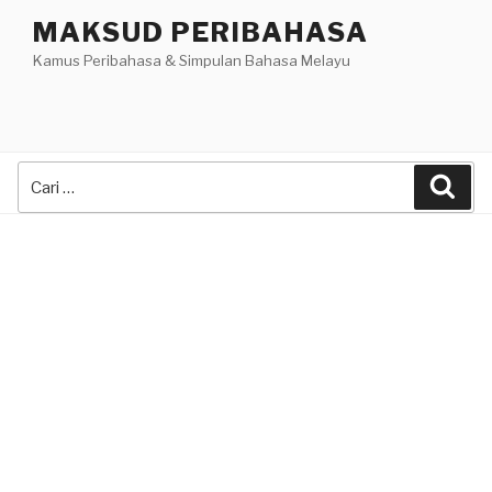
Skip
MAKSUD PERIBAHASA
to
Kamus Peribahasa & Simpulan Bahasa Melayu
content
Search
Sea
for: