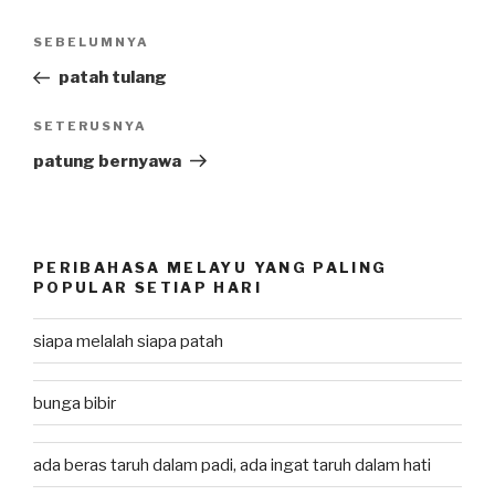
Post
SEBELUMNYA
Previous
navigation
Post
patah tulang
SETERUSNYA
Next
Post
patung bernyawa
PERIBAHASA MELAYU YANG PALING
POPULAR SETIAP HARI
siapa melalah siapa patah
bunga bibir
ada beras taruh dalam padi, ada ingat taruh dalam hati