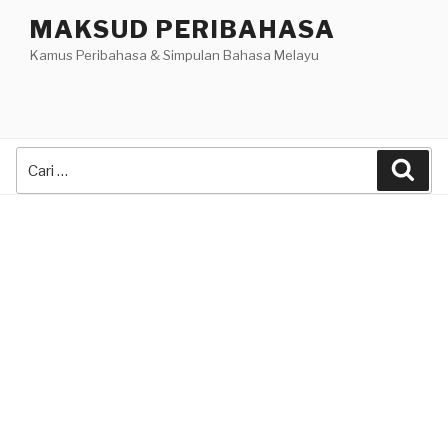
Skip
MAKSUD PERIBAHASA
to
Kamus Peribahasa & Simpulan Bahasa Melayu
content
Search
Sea
for: