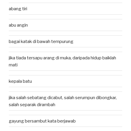
abang tiri
abu angin
bagai katak di bawah tempurung
jika tiada tersapu arang di muka, daripada hidup baiklah
mati
kepala batu
jika salah sebatang dicabut, salah serumpun dibongkar,
salah separak dirambah
gayung bersambut kata berjawab