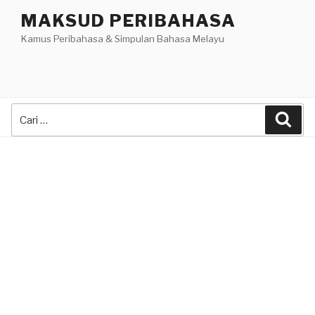
Skip
MAKSUD PERIBAHASA
to
Kamus Peribahasa & Simpulan Bahasa Melayu
content
Search
Sea
for: