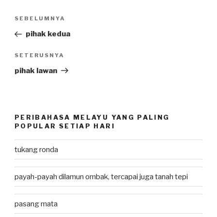
Post
SEBELUMNYA
Previous
navigation
Post
pihak kedua
SETERUSNYA
Next
Post
pihak lawan
PERIBAHASA MELAYU YANG PALING
POPULAR SETIAP HARI
tukang ronda
payah-payah dilamun ombak, tercapai juga tanah tepi
pasang mata