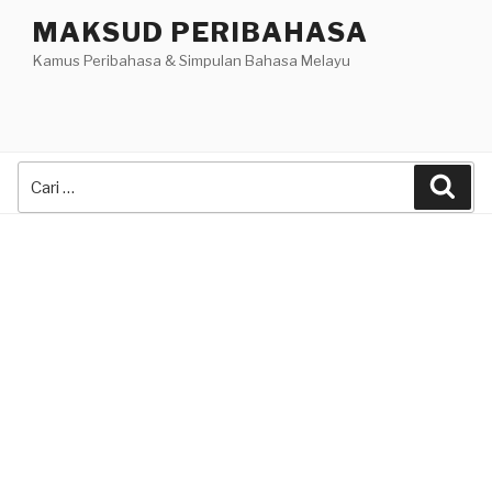
Skip
MAKSUD PERIBAHASA
to
Kamus Peribahasa & Simpulan Bahasa Melayu
content
Search
Sea
for: