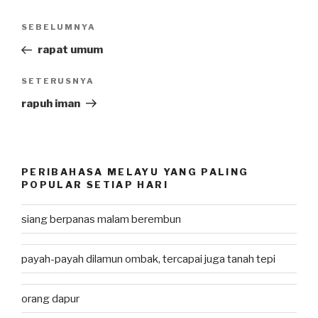
Post
SEBELUMNYA
Previous
navigation
Post
rapat umum
SETERUSNYA
Next
Post
rapuh iman
PERIBAHASA MELAYU YANG PALING
POPULAR SETIAP HARI
siang berpanas malam berembun
payah-payah dilamun ombak, tercapai juga tanah tepi
orang dapur