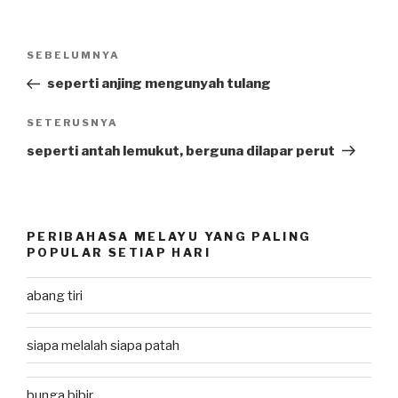
Post
SEBELUMNYA
Previous
navigation
Post
seperti anjing mengunyah tulang
SETERUSNYA
Next
Post
seperti antah lemukut, berguna dilapar perut
PERIBAHASA MELAYU YANG PALING
POPULAR SETIAP HARI
abang tiri
siapa melalah siapa patah
bunga bibir