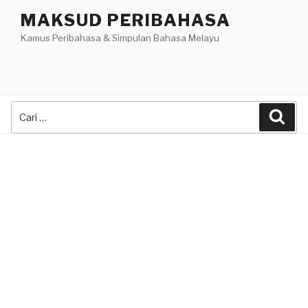
Skip
MAKSUD PERIBAHASA
to
Kamus Peribahasa & Simpulan Bahasa Melayu
content
Search
Sea
for: