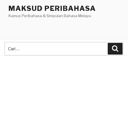
Skip
MAKSUD PERIBAHASA
to
Kamus Peribahasa & Simpulan Bahasa Melayu
content
Search
Sea
for: