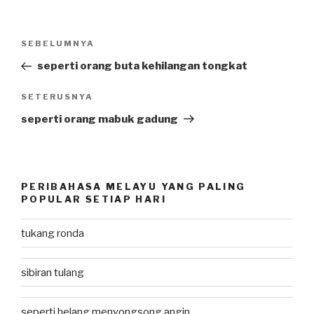
Post
SEBELUMNYA
Previous
navigation
Post
seperti orang buta kehilangan tongkat
SETERUSNYA
Next
Post
seperti orang mabuk gadung
PERIBAHASA MELAYU YANG PALING
POPULAR SETIAP HARI
tukang ronda
sibiran tulang
seperti helang menyongsong angin