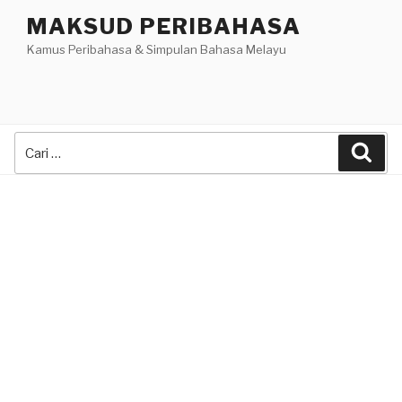
Skip
MAKSUD PERIBAHASA
to
Kamus Peribahasa & Simpulan Bahasa Melayu
content
Search
Sea
for: