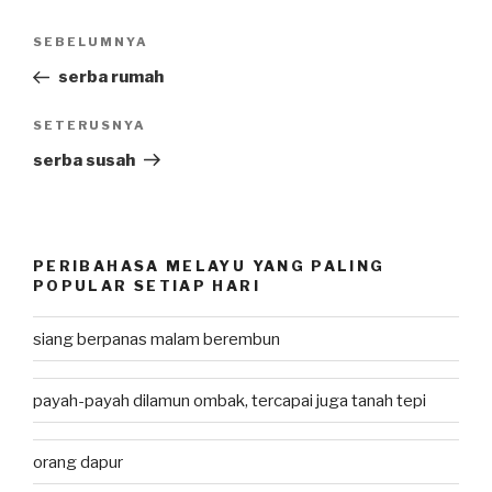
Post
SEBELUMNYA
Previous
navigation
Post
serba rumah
SETERUSNYA
Next
Post
serba susah
PERIBAHASA MELAYU YANG PALING
POPULAR SETIAP HARI
siang berpanas malam berembun
payah-payah dilamun ombak, tercapai juga tanah tepi
orang dapur