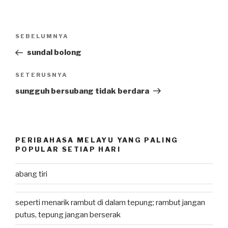
Post
SEBELUMNYA
Previous
navigation
Post
sundal bolong
SETERUSNYA
Next
Post
sungguh bersubang tidak berdara
PERIBAHASA MELAYU YANG PALING
POPULAR SETIAP HARI
abang tiri
seperti menarik rambut di dalam tepung; rambut jangan
putus, tepung jangan berserak