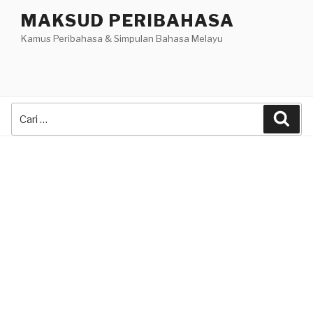
Skip
MAKSUD PERIBAHASA
to
Kamus Peribahasa & Simpulan Bahasa Melayu
content
Search
Sea
for: