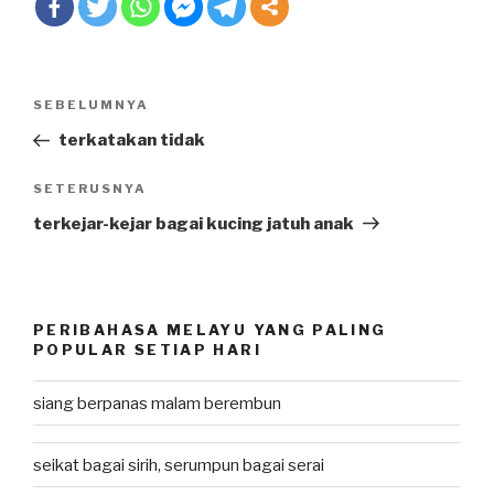
Post
SEBELUMNYA
Previous
navigation
Post
terkatakan tidak
SETERUSNYA
Next
Post
terkejar-kejar bagai kucing jatuh anak
PERIBAHASA MELAYU YANG PALING
POPULAR SETIAP HARI
siang berpanas malam berembun
seikat bagai sirih, serumpun bagai serai