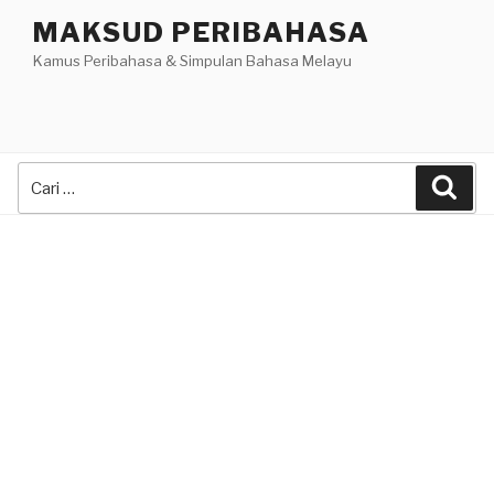
Skip
MAKSUD PERIBAHASA
to
Kamus Peribahasa & Simpulan Bahasa Melayu
content
Search
Sea
for: