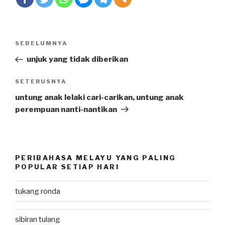
Post
SEBELUMNYA
Previous
navigation
Post
unjuk yang tidak diberikan
SETERUSNYA
Next
Post
untung anak lelaki cari-carikan, untung anak
perempuan nanti-nantikan
PERIBAHASA MELAYU YANG PALING
POPULAR SETIAP HARI
tukang ronda
sibiran tulang