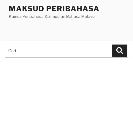
Skip
MAKSUD PERIBAHASA
to
Kamus Peribahasa & Simpulan Bahasa Melayu
content
Search
Sea
for: