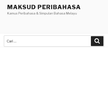
Skip
MAKSUD PERIBAHASA
to
Kamus Peribahasa & Simpulan Bahasa Melayu
content
Search
Sea
for: