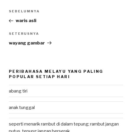
Post
SEBELUMNYA
Previous
navigation
Post
waris asli
SETERUSNYA
Next
Post
wayang gambar
PERIBAHASA MELAYU YANG PALING
POPULAR SETIAP HARI
abang tiri
anak tunggal
seperti menarik rambut di dalam tepung; rambut jangan
putus, tepung jangan berserak