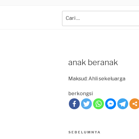
Search
for:
anak beranak
Maksud: Ahli sekeluarga
berkongsi
Post
SEBELUMNYA
Previous