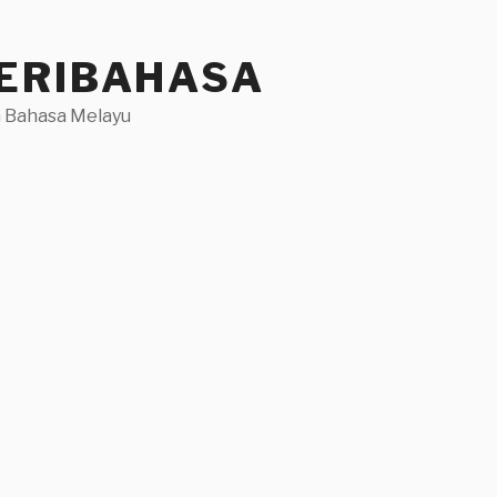
ERIBAHASA
 Bahasa Melayu