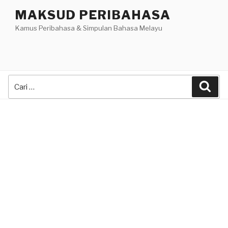
Skip
MAKSUD PERIBAHASA
to
Kamus Peribahasa & Simpulan Bahasa Melayu
content
Search
Sea
for: