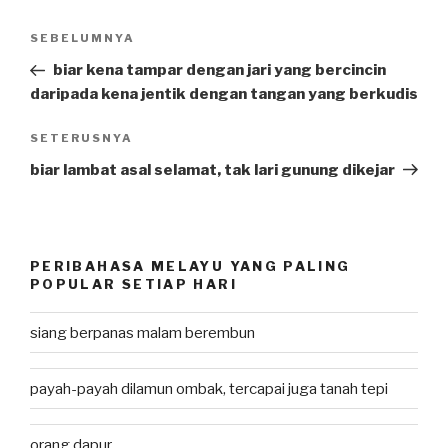
Post
SEBELUMNYA
Previous
navigation
Post
biar kena tampar dengan jari yang bercincin
daripada kena jentik dengan tangan yang berkudis
SETERUSNYA
Next
Post
biar lambat asal selamat, tak lari gunung dikejar
PERIBAHASA MELAYU YANG PALING
POPULAR SETIAP HARI
siang berpanas malam berembun
payah-payah dilamun ombak, tercapai juga tanah tepi
orang dapur