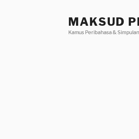
Skip
to
MAKSUD P
content
Kamus Peribahasa & Simpulan