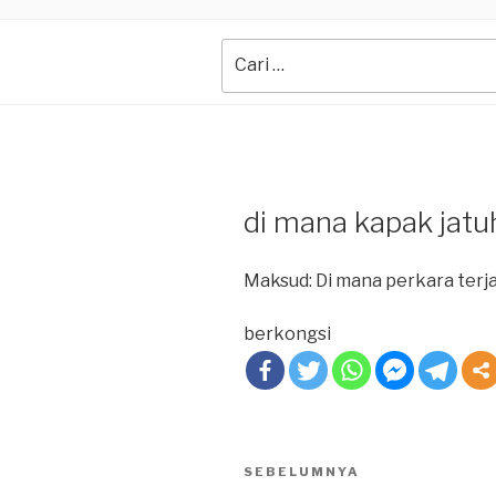
Search
for:
di mana kapak jatuh
Maksud: Di mana perkara terjadi
berkongsi
Post
SEBELUMNYA
Previous