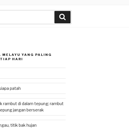
Search
 MELAYU YANG PALING
TIAP HARI
siapa patah
k rambut di dalam tepung; rambut
tepung jangan berserak
gau, titik bak hujan