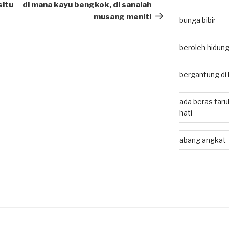
Post
situ
di mana kayu bengkok, di sanalah
musang meniti
bunga bibir
beroleh hidung
bergantung di
ada beras taru
hati
abang angkat