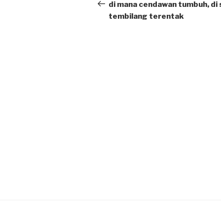
navigation
Post
di mana cendawan tumbuh, di 
tembilang terentak