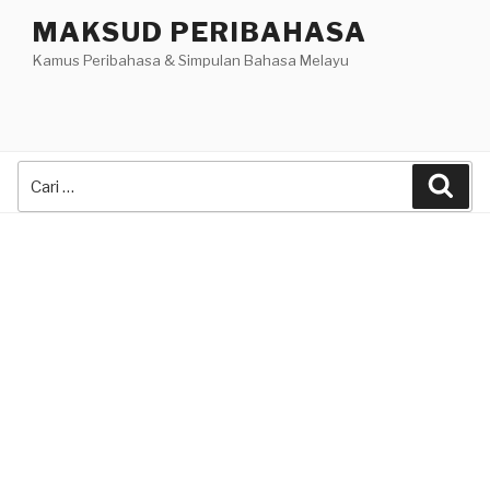
Skip
MAKSUD PERIBAHASA
to
Kamus Peribahasa & Simpulan Bahasa Melayu
content
Search
Sea
for: