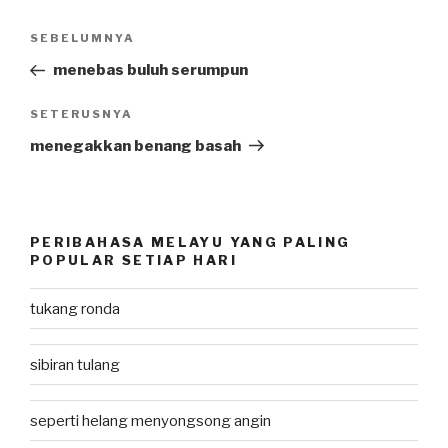
Post
SEBELUMNYA
Previous
navigation
Post
menebas buluh serumpun
SETERUSNYA
Next
Post
menegakkan benang basah
PERIBAHASA MELAYU YANG PALING
POPULAR SETIAP HARI
tukang ronda
sibiran tulang
seperti helang menyongsong angin