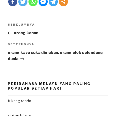
Post
SEBELUMNYA
Previous
navigation
Post
orang kanan
SETERUSNYA
Next
Post
orang kaya suka dimakan, orang elok selendang
dunia
PERIBAHASA MELAYU YANG PALING
POPULAR SETIAP HARI
tukang ronda
sibiran tulang