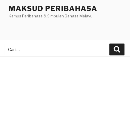
Skip
MAKSUD PERIBAHASA
to
Kamus Peribahasa & Simpulan Bahasa Melayu
content
Search
Sea
for: