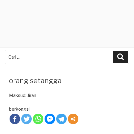
Search
Sea
for:
orang setangga
Maksud: Jiran
berkongsi