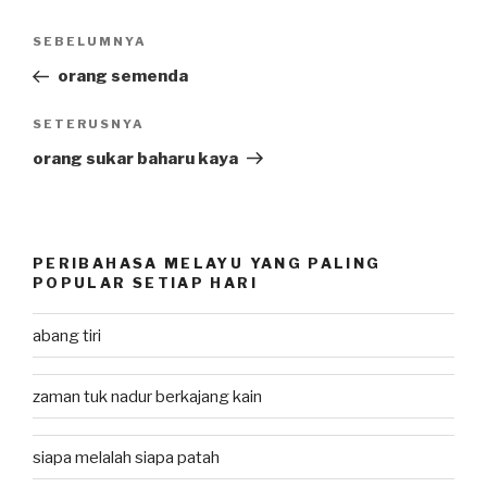
Post
SEBELUMNYA
Previous
navigation
Post
orang semenda
SETERUSNYA
Next
Post
orang sukar baharu kaya
PERIBAHASA MELAYU YANG PALING
POPULAR SETIAP HARI
abang tiri
zaman tuk nadur berkajang kain
siapa melalah siapa patah