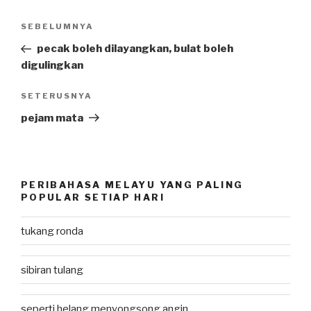
Post
SEBELUMNYA
Previous
navigation
Post
pecak boleh dilayangkan, bulat boleh
digulingkan
SETERUSNYA
Next
Post
pejam mata
PERIBAHASA MELAYU YANG PALING
POPULAR SETIAP HARI
tukang ronda
sibiran tulang
seperti helang menyongsong angin