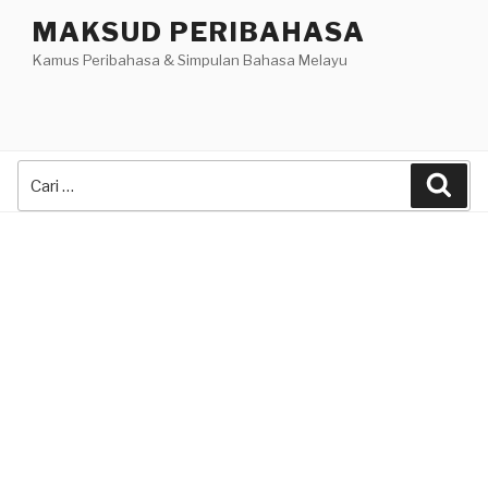
Skip
MAKSUD PERIBAHASA
to
Kamus Peribahasa & Simpulan Bahasa Melayu
content
Search
Sea
for: