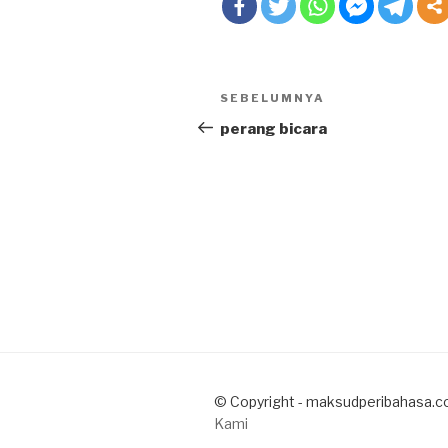
Post
SEBELUMNYA
Previous
navigation
Post
perang bicara
© Copyright - maksudperibahasa.c
Kami