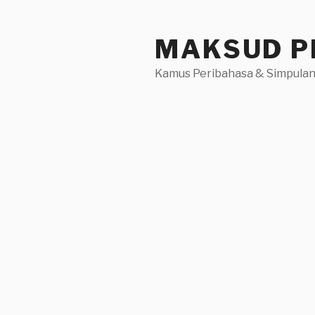
Skip
to
MAKSUD P
content
Kamus Peribahasa & Simpulan