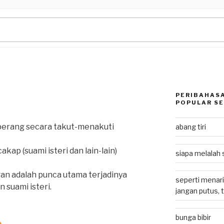
PERIBAHASA
POPULAR SE
perang secara takut-menakuti
abang tiri
kap (suami isteri dan lain-lain)
siapa melalah 
an adalah punca utama terjadinya
seperti menari
 suami isteri.
jangan putus, 
bunga bibir