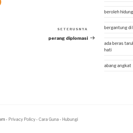
beroleh hidung
bergantung di
SETERUSNYA
Next
Post
perang diplomasi
ada beras taru
hati
abang angkat
om -
Privacy Policy
-
Cara Guna
-
Hubungi