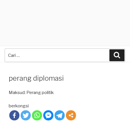
Search
Sea
for:
perang diplomasi
Maksud: Perang politik
berkongsi