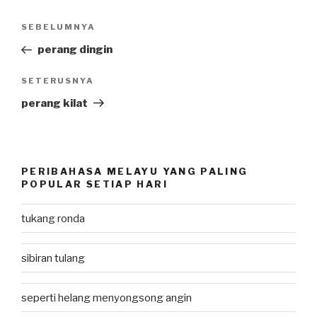
Post
SEBELUMNYA
Previous
navigation
Post
perang dingin
SETERUSNYA
Next
Post
perang kilat
PERIBAHASA MELAYU YANG PALING
POPULAR SETIAP HARI
tukang ronda
sibiran tulang
seperti helang menyongsong angin