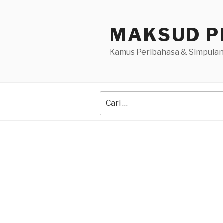
Skip
to
MAKSUD P
content
Kamus Peribahasa & Simpulan
Search
for: