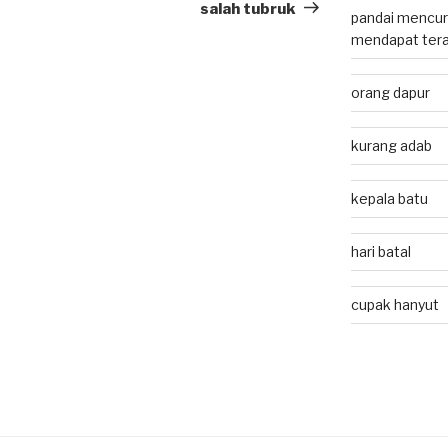
Post
salah tubruk
pandai mencuri
mendapat tera
orang dapur
kurang adab
kepala batu
hari batal
cupak hanyut