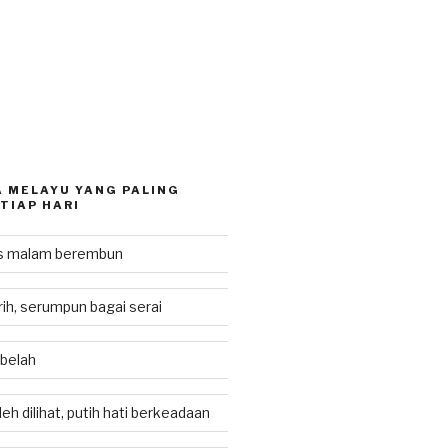
 MELAYU YANG PALING
TIAP HARI
as malam berembun
rih, serumpun bagai serai
 belah
eh dilihat, putih hati berkeadaan