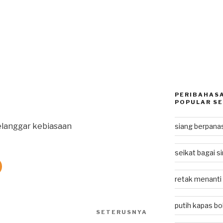
PERIBAHASA
POPULAR SE
elanggar kebiasaan
siang berpan
seikat bagai si
retak menanti
putih kapas bol
SETERUSNYA
Next