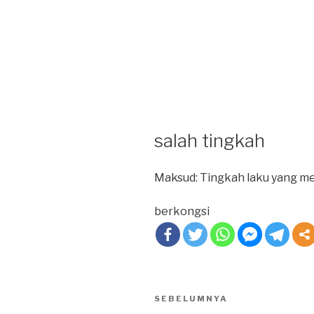
salah tingkah
Maksud: Tingkah laku yang m
berkongsi
Post
SEBELUMNYA
Previous