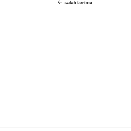
navigation
Post
salah terima