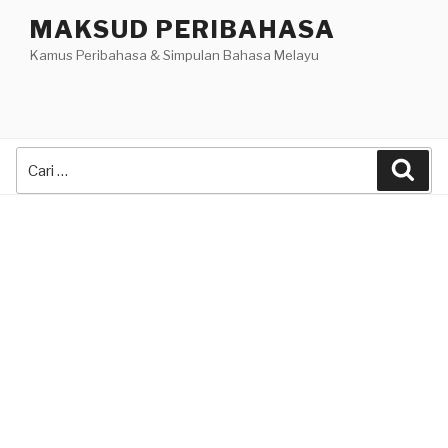
Skip
MAKSUD PERIBAHASA
to
Kamus Peribahasa & Simpulan Bahasa Melayu
content
Search
Sea
for: