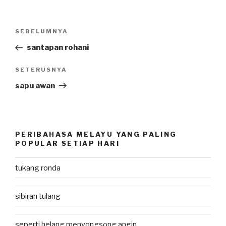
Post
SEBELUMNYA
Previous
navigation
Post
santapan rohani
SETERUSNYA
Next
Post
sapu awan
PERIBAHASA MELAYU YANG PALING
POPULAR SETIAP HARI
tukang ronda
sibiran tulang
seperti helang menyongsong angin