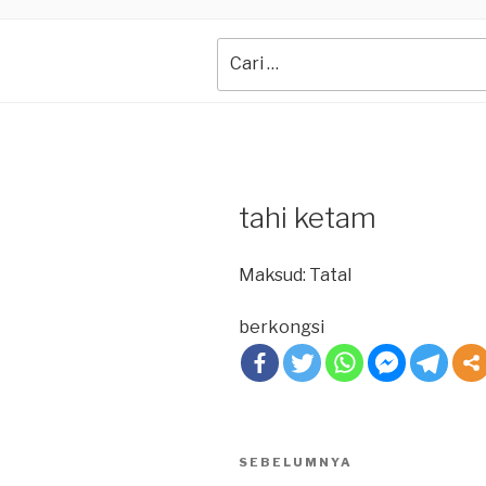
Search
for:
tahi ketam
Maksud: Tatal
berkongsi
Post
SEBELUMNYA
Previous