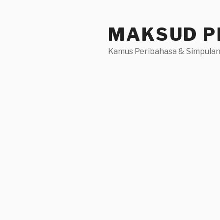
Skip
to
MAKSUD P
content
Kamus Peribahasa & Simpulan