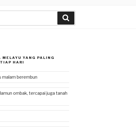
Search
 MELAYU YANG PALING
TIAP HARI
as malam berembun
lamun ombak, tercapai juga tanah