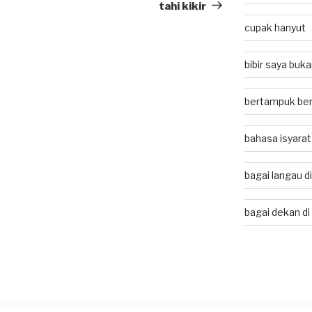
Post
tahi kikir
cupak hanyut
bibir saya buk
bertampuk ber
bahasa isyarat
bagai langau d
bagai dekan di