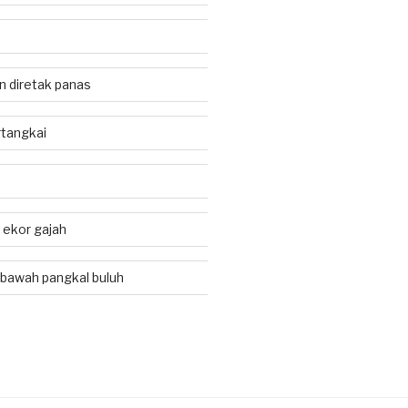
an diretak panas
tangkai
i ekor gajah
 bawah pangkal buluh