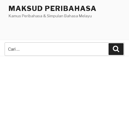
Skip
MAKSUD PERIBAHASA
to
Kamus Peribahasa & Simpulan Bahasa Melayu
content
Search
Sea
for: