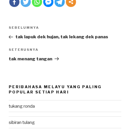
Post
SEBELUMNYA
Previous
navigation
Post
tak lapuk dek hujan, tak lekang dek panas
SETERUSNYA
Next
Post
tak menang tangan
PERIBAHASA MELAYU YANG PALING
POPULAR SETIAP HARI
tukang ronda
sibiran tulang