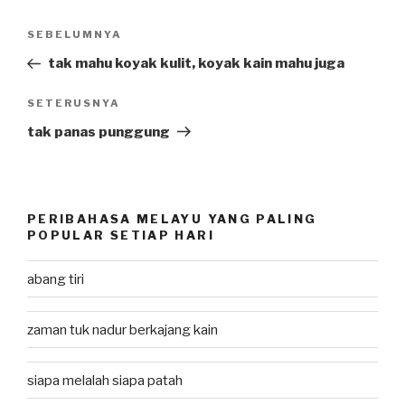
Post
SEBELUMNYA
Previous
navigation
Post
tak mahu koyak kulit, koyak kain mahu juga
SETERUSNYA
Next
Post
tak panas punggung
PERIBAHASA MELAYU YANG PALING
POPULAR SETIAP HARI
abang tiri
zaman tuk nadur berkajang kain
siapa melalah siapa patah