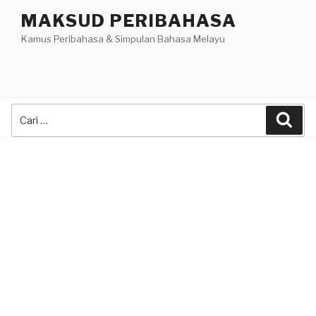
Skip
MAKSUD PERIBAHASA
to
Kamus Peribahasa & Simpulan Bahasa Melayu
content
Search
Sea
for: