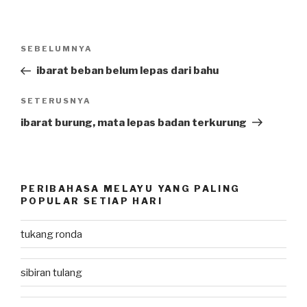
Post
SEBELUMNYA
Previous
navigation
Post
ibarat beban belum lepas dari bahu
SETERUSNYA
Next
Post
ibarat burung, mata lepas badan terkurung
PERIBAHASA MELAYU YANG PALING
POPULAR SETIAP HARI
tukang ronda
sibiran tulang