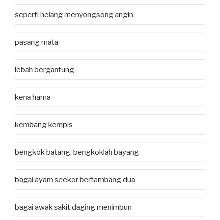
seperti helang menyongsong angin
pasang mata
lebah bergantung
kena hama
kembang kempis
bengkok batang, bengkoklah bayang
bagai ayam seekor bertambang dua
bagai awak sakit daging menimbun