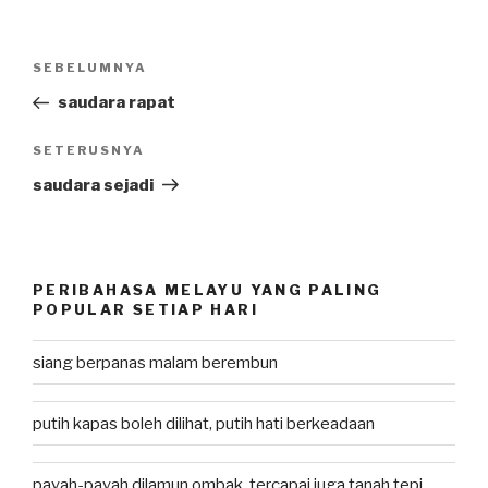
Post
SEBELUMNYA
Previous
navigation
Post
saudara rapat
SETERUSNYA
Next
Post
saudara sejadi
PERIBAHASA MELAYU YANG PALING
POPULAR SETIAP HARI
siang berpanas malam berembun
putih kapas boleh dilihat, putih hati berkeadaan
payah-payah dilamun ombak, tercapai juga tanah tepi