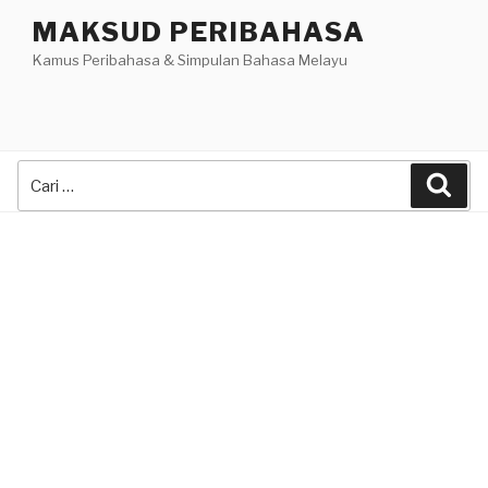
Skip
MAKSUD PERIBAHASA
to
Kamus Peribahasa & Simpulan Bahasa Melayu
content
Search
Sea
for: