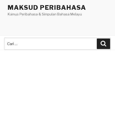
Skip
MAKSUD PERIBAHASA
to
Kamus Peribahasa & Simpulan Bahasa Melayu
content
Search
Sea
for: