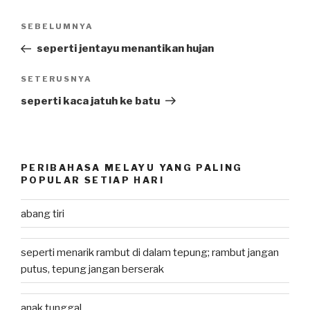
Post
SEBELUMNYA
Previous
navigation
Post
seperti jentayu menantikan hujan
SETERUSNYA
Next
Post
seperti kaca jatuh ke batu
PERIBAHASA MELAYU YANG PALING
POPULAR SETIAP HARI
abang tiri
seperti menarik rambut di dalam tepung; rambut jangan
putus, tepung jangan berserak
anak tunggal