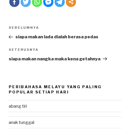
Post
SEBELUMNYA
Previous
navigation
Post
siapa makan lada dialah berasa pedas
SETERUSNYA
Next
Post
siapa makan nangka maka kena getahnya
PERIBAHASA MELAYU YANG PALING
POPULAR SETIAP HARI
abang tiri
anak tunggal