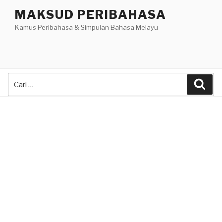
Skip
MAKSUD PERIBAHASA
to
Kamus Peribahasa & Simpulan Bahasa Melayu
content
Search
Sea
for: