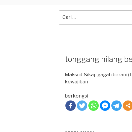
Search
for:
tonggang hilang be
Maksud: Sikap gagah berani (
kewajiban
berkongsi
Post