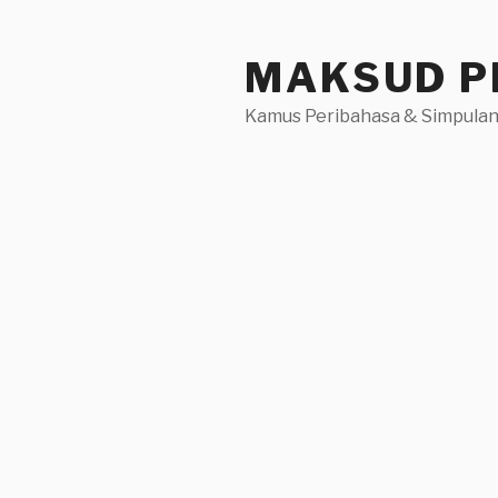
Skip
to
MAKSUD P
content
Kamus Peribahasa & Simpulan