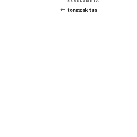
SEBELUMNYA
Previous
navigation
Post
tonggak tua