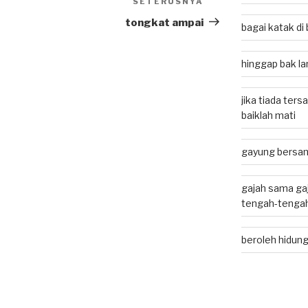
SETERUSNYA
Next
Post
tongkat ampai
bagai katak d
hinggap bak lan
jika tiada ters
baiklah mati
gayung bersam
gajah sama gaj
tengah-tenga
beroleh hidung