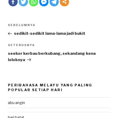
Post
SEBELUMNYA
Previous
navigation
Post
sedikit-sedikit lama-lama jadi bukit
SETERUSNYA
Next
Post
seekor kerbau berkubang, sekandang kena
loloknya
PERIBAHASA MELAYU YANG PALING
POPULAR SETIAP HARI
abu angin
hari batal