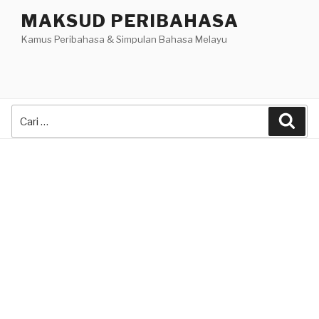
Skip
MAKSUD PERIBAHASA
to
Kamus Peribahasa & Simpulan Bahasa Melayu
content
Search
Sea
for: