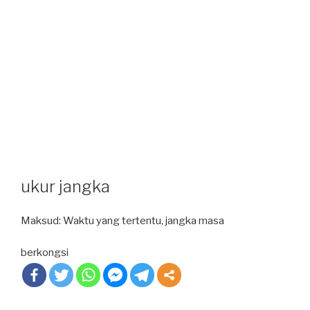
ukur jangka
Maksud: Waktu yang tertentu, jangka masa
berkongsi