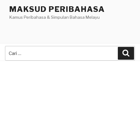
Skip
MAKSUD PERIBAHASA
to
Kamus Peribahasa & Simpulan Bahasa Melayu
content
Search
Sea
for: