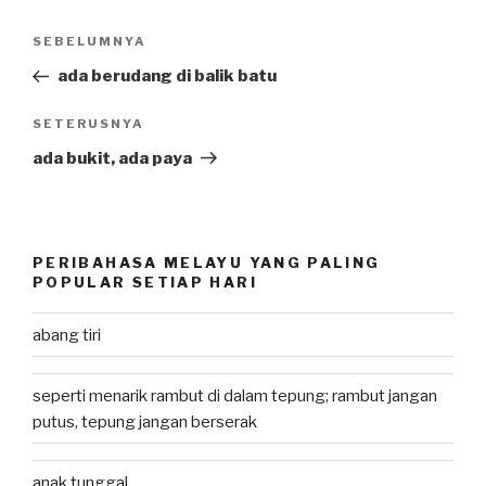
Post
SEBELUMNYA
Previous
navigation
Post
ada berudang di balik batu
SETERUSNYA
Next
Post
ada bukit, ada paya
PERIBAHASA MELAYU YANG PALING
POPULAR SETIAP HARI
abang tiri
seperti menarik rambut di dalam tepung; rambut jangan
putus, tepung jangan berserak
anak tunggal