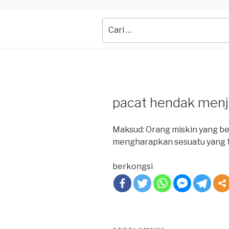
Search
for:
pacat hendak menja
Maksud: Orang miskin yang be
mengharapkan sesuatu yang t
berkongsi
Post