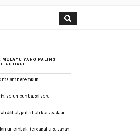
Search
 MELAYU YANG PALING
TIAP HARI
as malam berembun
rih, serumpun bagai serai
eh dilihat, putih hati berkeadaan
lamun ombak, tercapai juga tanah