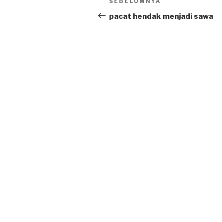
SEBELUMNYA
Previous
navigation
Post
pacat hendak menjadi sawa