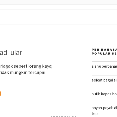
PERIBAHASA
di ular
POPULAR SE
rlagak seperti orang kaya;
siang berpan
idak mungkin tercapai
seikat bagai si
putih kapas bol
payah-payah di
tepi