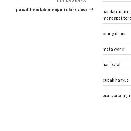
SETERUSNYA
Next
Post
pacat hendak menjadi ular sawa
pandai mencuri
mendapat tera
orang dapur
mata wang
hari batal
cupak hanyut
biar sipi asal 