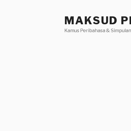
Skip
to
MAKSUD P
content
Kamus Peribahasa & Simpulan